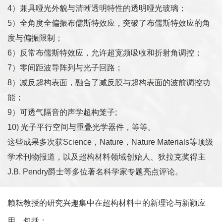
4）兼具哑光外貌与清晰透明特性的透明哑光玻璃；
5）全角度全偏振布儒斯特效应，突破了布儒斯特效应的角
度与偏振限制；
6）反常布儒斯特效应，允许超宽频吸收和折射角调控；
7）零间距波导阵列与光子回路；
8）减反超构表面，融合了减反膜与超构表面的波前调控功
能；
9）可透气隔音的声学超构笼子;
10) 光子平行空间与重叠光学器件，等等。
这些成果多次获Science，Nature，Nature Materials等顶级
学术刊物报道，以及超构材料领域创始人、狄拉克奖得主
J.B. Pendry爵士等多位著名科学家专题亮点评论。
赖耘教授的研究兴趣集中在超构材料中的新理论与新颖应
用，包括：